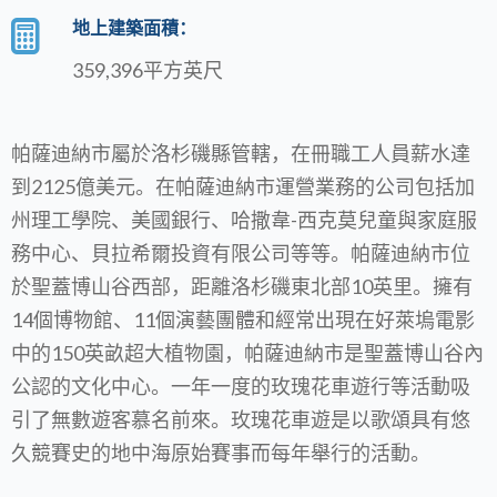
地上建築面積：
359,396平方英尺
帕薩迪納市屬於洛杉磯縣管轄，在冊職工人員薪水達
到2125億美元。在帕薩迪納市運營業務的公司包括加
州理工學院、美國銀行、哈撒韋-西克莫兒童與家庭服
務中心、貝拉希爾投資有限公司等等。帕薩迪納市位
於聖蓋博山谷西部，距離洛杉磯東北部10英里。擁有
14個博物館、11個演藝團體和經常出現在好萊塢電影
中的150英畝超大植物園，帕薩迪納市是聖蓋博山谷內
公認的文化中心。一年一度的玫瑰花車遊行等活動吸
引了無數遊客慕名前來。玫瑰花車遊是以歌頌具有悠
久競賽史的地中海原始賽事而每年舉行的活動。