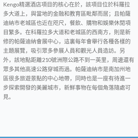
Kengo精選酒店項目的核心在於，該項目位於科羅拉
多大道上，與當地的金融和教育區毗鄰而居；且帕薩
迪納市老城區也近在咫尺，餐飲、購物和娛樂休閒項
目繁多。在科羅拉多大道和老城區的西南方，則是新
修的帕薩迪納會展中心，這裏每年會舉行各種各樣的
主題展覽，吸引眾多參展人員和觀光人員造訪。另
外，該地點距離210號洲際公路不到一英里，周邊還有
眾多其他高速公路穿城而過。帕薩迪納市是南加州地
區很多旅遊景點的中心地帶，同時也是一座有待進一
步探索開發的美麗城市，新鮮事物在每個角落隨處可
見。