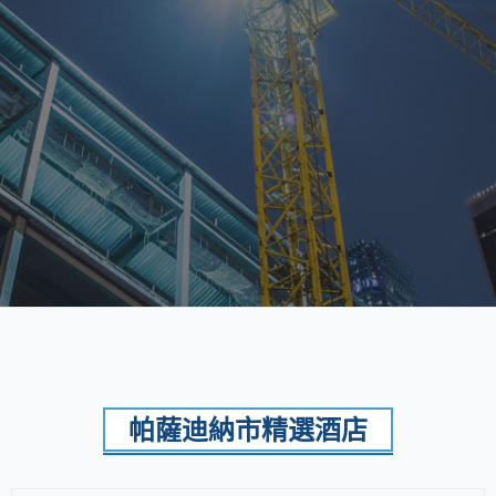
帕薩迪納市精選酒店